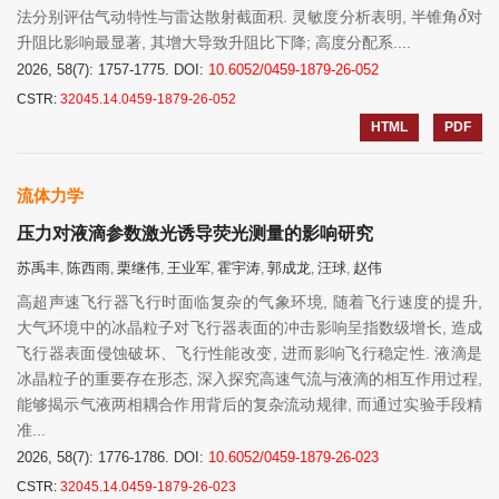
δ
法分别评估气动特性与雷达散射截面积. 灵敏度分析表明, 半锥角
对
升阻比影响最显著, 其增大导致升阻比下降; 高度分配系....
2026, 58(7): 1757-1775.
DOI:
10.6052/0459-1879-26-052
CSTR:
32045.14.0459-1879-26-052
HTML
PDF
流体力学
压力对液滴参数激光诱导荧光测量的影响研究
苏禹丰
陈西雨
栗继伟
王业军
霍宇涛
郭成龙
汪球
赵伟
,
,
,
,
,
,
,
高超声速飞行器飞行时面临复杂的气象环境, 随着飞行速度的提升,
大气环境中的冰晶粒子对飞行器表面的冲击影响呈指数级增长, 造成
飞行器表面侵蚀破坏、飞行性能改变, 进而影响飞行稳定性. 液滴是
冰晶粒子的重要存在形态, 深入探究高速气流与液滴的相互作用过程,
能够揭示气液两相耦合作用背后的复杂流动规律, 而通过实验手段精
准...
2026, 58(7): 1776-1786.
DOI:
10.6052/0459-1879-26-023
CSTR:
32045.14.0459-1879-26-023