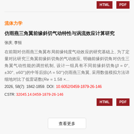
HTML
PDF
流体力学
仿雨燕三角翼前缘斜切气动特性与涡流效应计算研究
张庆
李恒
,
在前期对仿雨燕三角翼布局前缘钝度气动效应的研究基础上, 为了定
量对比研究三角翼前缘斜切角的气动效应, 明确前缘斜切角对仿生三
角翼气动性能的调控机制, 设计一组具有不同前缘斜切角(
β
= 0°,
±30°, ±60°)的中等后掠(
Λ
= 50°)仿雨燕三角翼, 采用数值模拟方法详
细地对比了低雷诺数(
Re
= 1.58 ×...
2026, 58(7): 1842-1859.
DOI:
10.6052/0459-1879-26-146
CSTR:
32045.14.0459-1879-26-146
HTML
PDF
查看更多