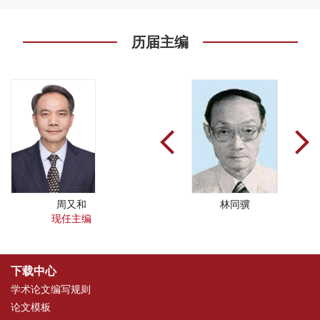
历届主编
怀
周又和
郑哲敏
林同骥
现任主编
下载中心
学术论文编写规则
论文模板