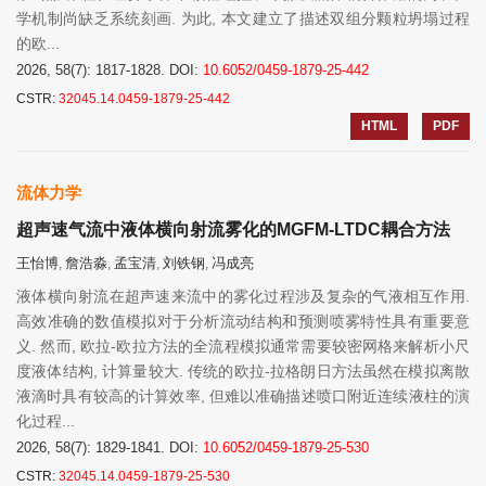
学机制尚缺乏系统刻画. 为此, 本文建立了描述双组分颗粒坍塌过程
的欧...
2026, 58(7): 1817-1828.
DOI:
10.6052/0459-1879-25-442
CSTR:
32045.14.0459-1879-25-442
HTML
PDF
流体力学
超声速气流中液体横向射流雾化的MGFM-LTDC耦合方法
王怡博
詹浩淼
孟宝清
刘铁钢
冯成亮
,
,
,
,
液体横向射流在超声速来流中的雾化过程涉及复杂的气液相互作用.
高效准确的数值模拟对于分析流动结构和预测喷雾特性具有重要意
义. 然而, 欧拉-欧拉方法的全流程模拟通常需要较密网格来解析小尺
度液体结构, 计算量较大. 传统的欧拉-拉格朗日方法虽然在模拟离散
液滴时具有较高的计算效率, 但难以准确描述喷口附近连续液柱的演
化过程...
2026, 58(7): 1829-1841.
DOI:
10.6052/0459-1879-25-530
CSTR:
32045.14.0459-1879-25-530