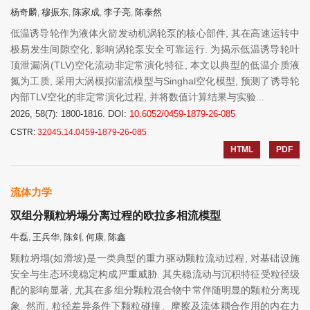
杨奇麟
穆振东
陈家成
李子亮
陈泰然
,
,
,
,
低温诱导轮作为液体火箭发动机涡轮泵的核心部件, 其在高速运转中
极易发生间隙空化, 影响涡轮泵安全可靠运行. 为揭示低温诱导轮叶
顶泄漏涡(TLV)空化流动非定常演化特征, 本文以典型的低温介质液
氮为工质, 采用大涡模拟湍流模型与Singhal空化模型, 预测了诱导轮
内部TLV空化的非定常演化过程, 并将数值计算结果与实验...
2026, 58(7): 1800-1816.
DOI:
10.6052/0459-1879-26-085
CSTR:
32045.14.0459-1879-26-085
HTML
PDF
流体力学
双组分颗粒坍塌分离过程的欧拉多相流模型
牛磊
王兵华
陈剑
何康
陈鑫
,
,
,
,
颗粒坍塌(如滑坡)是一类典型的重力驱动颗粒流动过程, 对基础设施
安全与生态环境稳定构成严重威胁. 其失稳流动与沉积特征受粒径级
配的影响显著, 尤其在多组分颗粒混合物中常伴随明显的颗粒分离现
象. 然而, 粒径差异条件下颗粒碰撞、摩擦及流体耦合作用的内在力