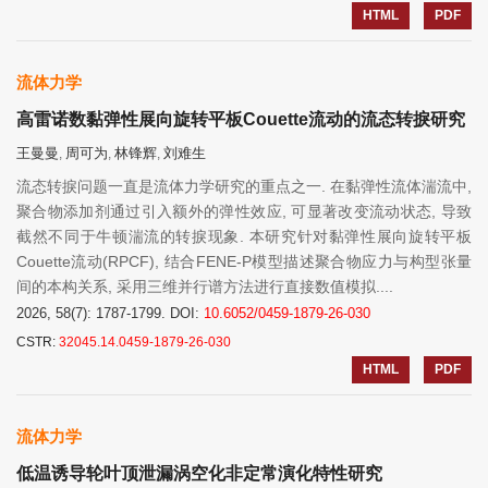
HTML
PDF
流体力学
高雷诺数黏弹性展向旋转平板Couette流动的流态转捩研究
王曼曼
周可为
林锋辉
刘难生
,
,
,
流态转捩问题一直是流体力学研究的重点之一. 在黏弹性流体湍流中,
聚合物添加剂通过引入额外的弹性效应, 可显著改变流动状态, 导致
截然不同于牛顿湍流的转捩现象. 本研究针对黏弹性展向旋转平板
Couette流动(RPCF), 结合FENE-P模型描述聚合物应力与构型张量
间的本构关系, 采用三维并行谱方法进行直接数值模拟....
2026, 58(7): 1787-1799.
DOI:
10.6052/0459-1879-26-030
CSTR:
32045.14.0459-1879-26-030
HTML
PDF
流体力学
低温诱导轮叶顶泄漏涡空化非定常演化特性研究