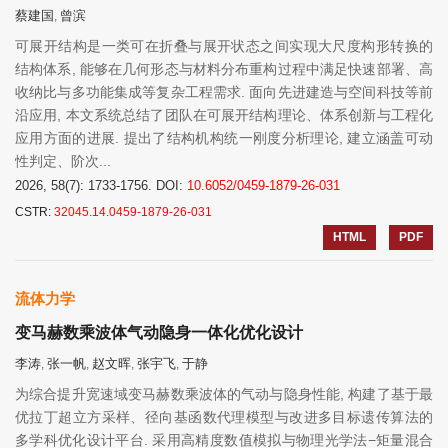
蔡建国
曾滨
,
可展开结构是一类可在折叠与展开状态之间实现大尺度构形转换的
结构体系, 能够在几何形态与材料分布重构过程中满足快速部署、高
收纳比与多功能集成等复杂工程需求. 面向先进建造与空间科技等前
沿应用, 本文系统总结了团队在可展开结构理论、体系创新与工程化
应用方面的进展. 提出了结构机构统一刚度分析理论, 建立涵盖可动
性判定、阶次...
2026, 58(7): 1733-1756.
DOI:
10.6052/0459-1879-26-031
CSTR:
32045.14.0459-1879-26-031
HTML
PDF
流体力学
变马赫数乘波体气动隐身一体化优化设计
李涛
张一帆
赵文晖
张宇飞
于静
,
,
,
,
为综合提升宽速域变马赫数乘波体的气动与隐身性能, 构建了基于最
优拉丁超立方采样、径向基函数代理模型与改进多目标遗传算法的
多学科优化设计平台. 采用高精度数值模拟与物理光学法−矩量混合