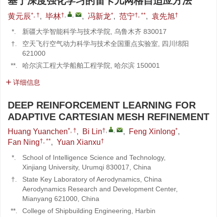
基于深度强化学习的笛卡儿网格自适应方法
*, †
†
,
,
*
†, **
†
黄元辰
,
毕林
,
冯新龙
,
范宁
,
袁先旭
*.
新疆大学智能科学与技术学院, 乌鲁木齐 830017
†.
空天飞行空气动力科学与技术全国重点实验室, 四川绵阳
621000
**.
哈尔滨工程大学船舶工程学院, 哈尔滨 150001
详细信息
DEEP REINFORCEMENT LEARNING FOR
ADAPTIVE CARTESIAN MESH REFINEMENT
*, †
†
,
,
*
Huang Yuanchen
,
Bi Lin
,
Feng Xinlong
,
†, **
†
Fan Ning
,
Yuan Xianxu
*.
School of Intelligence Science and Technology,
Xinjiang University, Urumqi 830017, China
†.
State Key Laboratory of Aerodynamics, China
Aerodynamics Research and Development Center,
Mianyang 621000, China
**.
College of Shipbuilding Engineering, Harbin