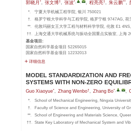
*
†
*
,
,
†
**
郭晓月
,
张文博
,
张波
,
程亮亮
,
朱云鹏
,
*.
宁夏大学机械工程学院, 银川 750021
†.
格罗宁根大学科学与工程学院, 格罗宁根 9747AG, 荷
**.
伦敦玛丽女王大学工程与材料科学学院, 伦敦 E1 4NS,
††.
上海交通大学机械系统与振动全国重点实验室, 上海 20
基金项目:
国家自然科学基金项目
52265015
国家自然科学基金项目
12232013
详细信息
MODEL STANDARDIZATION AND FRE
SYSTEMS WITH NON-ZERO EQUILIB
*
†
*
,
,
Guo Xiaoyue
,
Zhang Wenbo
,
Zhang Bo
,
*.
School of Mechanical Engineering, Ningxia Universi
†.
Faculty of Science and Engineering, University of
**.
School of Engineering and Materials Science, Quee
††.
State Key Laboratory of Mechanical System and Vib