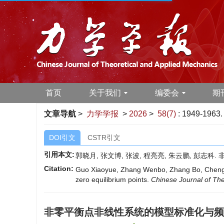
首页
关于我们
编委会
期
文章导航
>
力学学报
>
2026
>
58(7)
: 1949-1963.
DOI引文
CSTR引文
引用本文:
郭晓月, 张文博, 张波, 程亮亮, 朱云鹏, 彭志科. 
Citation:
Guo Xiaoyue, Zhang Wenbo, Zhang Bo, Cheng L
zero equilibrium points.
Chinese Journal of The
非零平衡点非线性系统的模型标准化与频