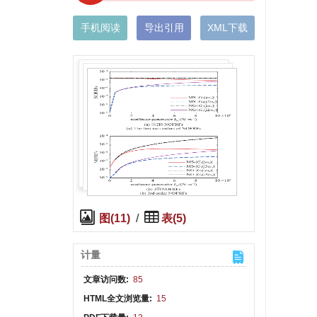
手机阅读
导出引用
XML下载
图(11)
/
表(5)
计量
文章访问数:
85
HTML全文浏览量:
15