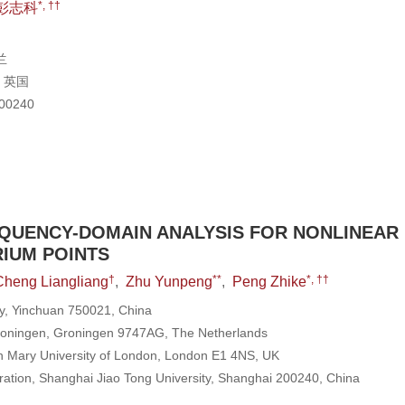
*, ††
彭志科
兰
 英国
0240
QUENCY-DOMAIN ANALYSIS FOR NONLINEAR
RIUM POINTS
†
**
*, ††
Cheng Liangliang
,
Zhu Yunpeng
,
Peng Zhike
ty, Yinchuan 750021, China
 Groningen, Groningen 9747AG, The Netherlands
n Mary University of London, London E1 4NS, UK
ration, Shanghai Jiao Tong University, Shanghai 200240, China