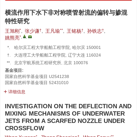
横流作用下水下非对称喷管射流的偏转与掺混
特性研究
*
†
**
†
†
王旭刚
,
张少谦
,
王凡瑜
,
王铭杨
,
孙铁志
,
*
,
,
姚熊亮
*.
哈尔滨工程大学船舶工程学院, 哈尔滨 150001
†.
大连理工大学船舶工程学院, 辽宁大连 116024
**.
北京宇航系统工程研究所, 北京 100076
基金项目:
国家自然科学基金项目
U2541238
国家自然科学基金项目
52431010
详细信息
INVESTIGATION ON THE DEFLECTION AND
MIXING MECHANISMS OF UNDERWATER
JETS FROM A SCARFED NOZZLE UNDER
CROSSFLOW
*
†
**