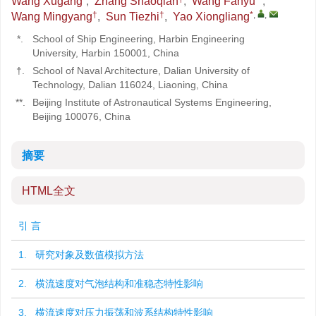
Wang Xugang
,
Zhang Shaoqian
,
Wang Fanyu
,
†
†
*
,
,
Wang Mingyang
,
Sun Tiezhi
,
Yao Xiongliang
*.
School of Ship Engineering, Harbin Engineering
University, Harbin 150001, China
†.
School of Naval Architecture, Dalian University of
Technology, Dalian 116024, Liaoning, China
**.
Beijing Institute of Astronautical Systems Engineering,
Beijing 100076, China
摘要
HTML全文
引 言
1. 研究对象及数值模拟方法
2. 横流速度对气泡结构和准稳态特性影响
3. 横流速度对压力振荡和波系结构特性影响