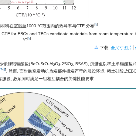
[
5
]
候选材料在室温至1000 °C范围内的热导率与CTE 分布
and CTE for EBCs and TBCs candidate materials from room temperature 
[
5
]
°C
下载:
全尺寸图片
锶铝硅酸盐(BaO-SrO-Al
O
-2SiO
, BSAS), 演进至以稀土单硅酸
2
3
2
[
7
-
8
]
. 然而, 面对航空发动机热端部件极端严苛的服役环境, 稀土硅酸盐EB
可靠服役, 必须同时满足一组相互耦合的关键性能要求.