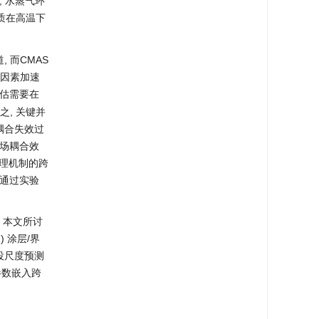
, 水蒸气环
杂质在高温下
 而CMAS
一因素加速
命评估需要在
, 关键并
耦合失效过
多场耦合效
物理机制的跨
 通过实验
 本文所讨
 涂层/界
服役尺度预测
参数嵌入跨