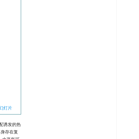
幻灯片
失配诱发的热
本身存在复