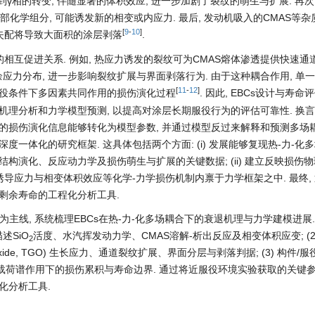
γ相的转变, 伴随显著的体积效应, 进一步加剧了裂纹的萌生与扩展. 再次
改变局部化学组分, 可能诱发新的相变或内应力. 最后, 发动机吸入的CMAS等
[
9
-
10
]
热失配将导致大面积的涂层剥落
.
相互促进关系. 例如, 热应力诱发的裂纹可为CMAS熔体渗透提供快速通道,
力分布, 进一步影响裂纹扩展与界面剥落行为. 由于这种耦合作用, 单
[
11
-
12
]
服役条件下多因素共同作用的损伤演化过程
. 因此, EBCs设计与寿
理分析和力学模型预测, 以提高对涂层长期服役行为的评估可靠性. 换言之
取的损伤演化信息能够转化为模型参数, 并通过模型反过来解释和预测多场
一体化的研究框架. 这具体包括两个方面: (i) 发展能够复现热-力-化
构演化、反应动力学及损伤萌生与扩展的关键数据; (ii) 建立反映损伤
蚀诱导应力与相变体积效应等化学-力学损伤机制内禀于力学框架之中. 最终,
剩余寿命的工程化分析工具.
为主线, 系统梳理EBCs在热-力-化多场耦合下的衰退机理与力学建模进展.
述SiO
活度、水汽挥发动力学、CMAS溶解-析出反应及相变体积应变; (2)
2
 oxide, TGO) 生长应力、通道裂纹扩展、界面分层与剥落判据; (3) 构件/
气冲刷及载荷谱作用下的损伤累积与寿命边界. 通过将近服役环境实验获取的关键
化分析工具.