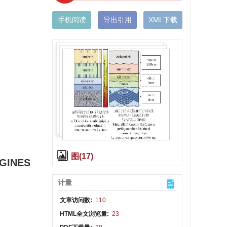
手机阅读
导出引用
XML下载
图(17)
GINES
计量
文章访问数:
110
HTML全文浏览量:
23