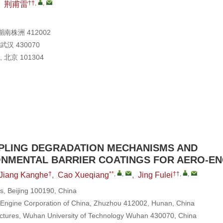
††
,
,
,
荆甫雷
株洲 412002
 430070
京 101304
LING DEGRADATION MECHANISMS AND
NMENTAL BARRIER COATINGS FOR AERO-EN
†
**
,
,
††
,
,
Jiang Kanghe
,
Cao Xueqiang
,
Jing Fulei
s, Beijing 100190, China
o Engine Corporation of China, Zhuzhou 412002, Hunan, China
hitectures, Wuhan University of Technology Wuhan 430070, China