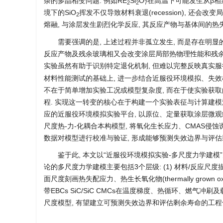
杂的多晶相变问题. 例如RE
Si
O
在高温下可能发生从β相到
2
2
7
境下的SiO
挥发不仅导致材料衰退(recession), 还会
2
熔融, 与涂层发生剧烈化学反应, 其反应产物与基体间的
需要强调的是, 上述过程并非孤立发生, 而是存在明显的
反应产物及残余玻璃相又会改变涂层局部热物理性能和残余应
实验虽然有助于识别特定退化机制, 但难以完整反映真实
材料性能测试的基础上, 进一步结合近服役环境模拟、失效机
不在于简单增加实验工况或模型复杂度, 而在于使实验获
程. 实现这一转变的核心在于构建一个实验表征与计算建模深度
应的近服役环境模拟实验平台, 以原位、定量获取涂层微观结
尺度热-力-化耦合本构模型, 将氧化生长应力、CMAS侵
数据对模型进行校准与验证, 形成能够预测失效边界与评估
鉴于此, 本文以“近服役环境模拟实验-多尺度力学建模”
论的多尺度力学建模主要包括3个层级: (1) 材料/反应尺度描
面尺度刻画热失配应力、热生长氧化物(thermally grown
带EBCs SiC/SiC CMCs在温度梯度、热循环、燃
尺度模型, 有望建立可预测失效边界和评估剩余寿命的工程