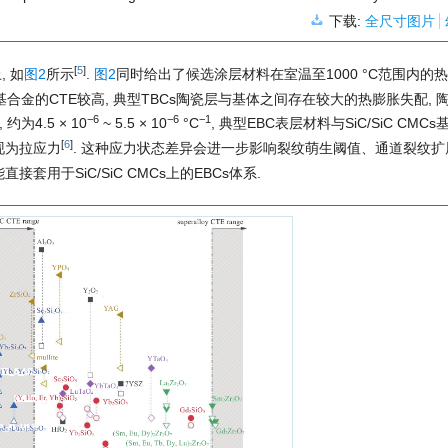
下载:
全尺寸图片
[
5
]
, 如
图2
所示
.
图2
同时给出了候选涂层材料在室温至1000 °C范围内的
, CTE). 由于镍基合金的CTE较高, 典型TBCs陶瓷层与基体之间存在较大的热膨胀失配
−
6
−
6
−
1
约为4.5 × 10
~ 5.5 × 10
°C
, 典型EBC表层材料与SiC/SiC CMC
[
6
]
现为拉应力
. 这种应力状态差异会进一步影响裂纹萌生阈值、通道裂纹
套用于SiC/SiC CMCs上的EBCs体系.