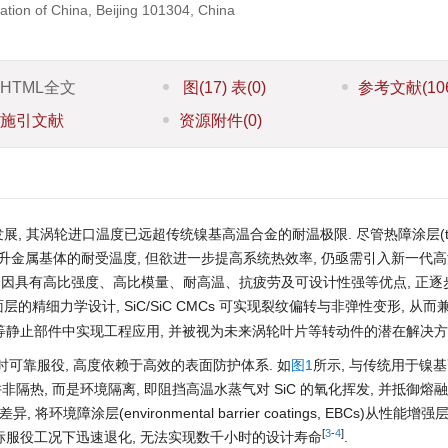
tion of China, Beijing 101304, China
HTML全文
图
(17)
表
(0)
参考文献
(10
施引文献
资源附件
(0)
 其涡轮进口温度已远超传统镍基高温合金的耐温极限. 尽管热障涂层(the
一定程度上提升金属基体的耐受温度, 但欲进一步提高系统热效率, 仍亟需引入新一代
CMCs)因具有高比强度、高比模量、耐高温、抗疲劳及可设计性强等优点, 正
面层的精细力学设计, SiC/SiC CMCs 可实现裂纹偏转与非弹性变形, 从
套等静止部件中实现工程应用, 并被视为未来涡轮叶片等转动件的潜在解决方
的长时可靠服役, 高度依赖于高效的表面防护体系. 如
图1
所示, 与传统用于镍
需求并非隔热, 而是环境隔离, 即阻挡高温水蒸气对 SiC 的氧化挥发, 并抵御
, 将环境障涂层(environmental barrier coatings, EBCs)从性能
[
3
-
4
]
件将在目标服役工况下迅速退化, 无法实现数千小时的设计寿命
.