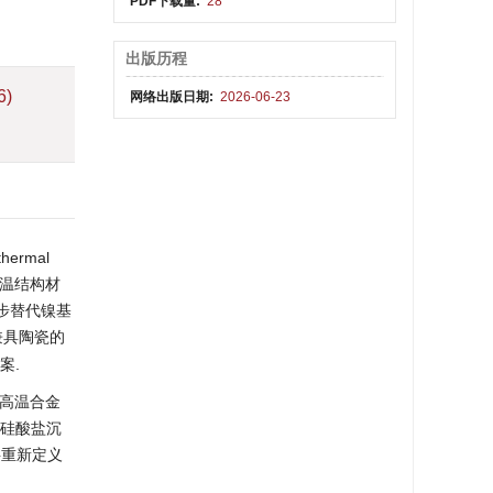
PDF下载量:
28
出版历程
6)
网络出版日期:
2026-06-23
rmal
高温结构材
逐步替代镍基
而兼具陶瓷的
案.
基高温合金
熔融硅酸盐沉
增强层重新定义