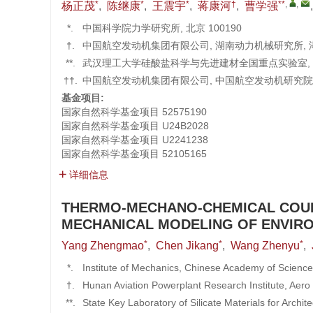
*
*
*
†
**
,
,
杨正茂
,
陈继康
,
王震宇
,
蒋康河
,
曹学强
*.
中国科学院力学研究所, 北京 100190
†.
中国航空发动机集团有限公司, 湖南动力机械研究所, 湖南
**.
武汉理工大学硅酸盐科学与先进建材全国重点实验室, 武汉
††.
中国航空发动机集团有限公司, 中国航空发动机研究院, 北
基金项目:
国家自然科学基金项目
52575190
国家自然科学基金项目
U24B2028
国家自然科学基金项目
U2241238
国家自然科学基金项目
52105165
详细信息
THERMO-MECHANO-CHEMICAL COUP
MECHANICAL MODELING OF ENVIRO
*
*
*
Yang Zhengmao
,
Chen Jikang
,
Wang Zhenyu
,
*.
Institute of Mechanics, Chinese Academy of Science
†.
Hunan Aviation Powerplant Research Institute, Aer
**.
State Key Laboratory of Silicate Materials for Arc