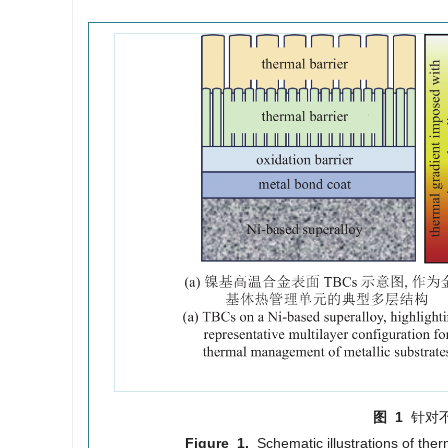
图 1
针对
Figure 1.
Schematic illustrations of ther