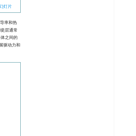
幻灯片
热导率和热
, 陶瓷层通常
s基体之间的
扩展驱动力和