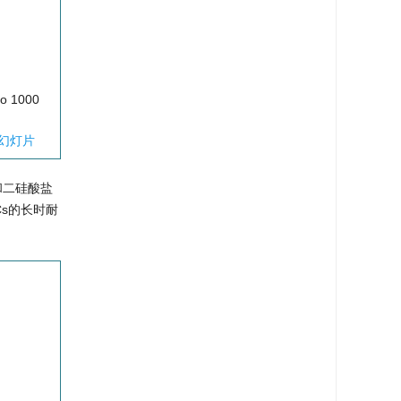
to 1000
幻灯片
盐和二硅酸盐
Cs的长时耐