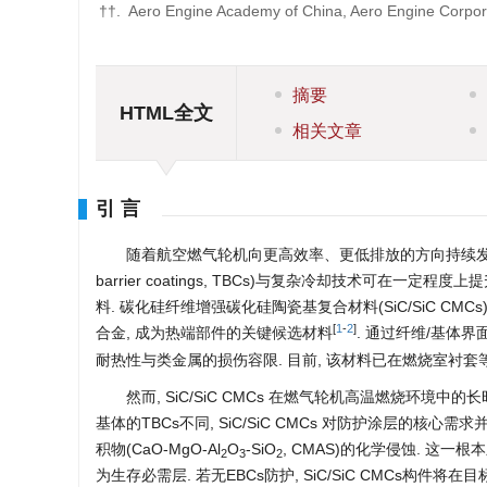
††.
Aero Engine Academy of China, Aero Engine Corpora
摘要
HTML全文
相关文章
引 言
随着航空燃气轮机向更高效率、更低排放的方向持续发展,
barrier coatings, TBCs)与复杂冷却技术可在
料. 碳化硅纤维增强碳化硅陶瓷基复合材料(SiC/SiC 
[
1
-
2
]
合金, 成为热端部件的关键候选材料
. 通过纤维/基体界
耐热性与类金属的损伤容限. 目前, 该材料已在燃烧室衬
然而, SiC/SiC CMCs 在燃气轮机高温燃烧环境中
基体的TBCs不同, SiC/SiC CMCs 对防护涂层的核心
积物(CaO-MgO-Al
O
-SiO
, CMAS)的化学侵蚀. 这一根本差异
2
3
2
为生存必需层. 若无EBCs防护, SiC/SiC CMCs构