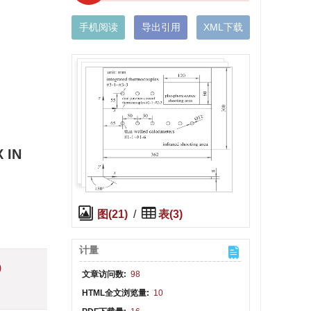
手机阅读
导出引用
XML下载
 IN
图(21)
/
表(3)
计量
)
文章访问数:
98
HTML全文浏览量:
10