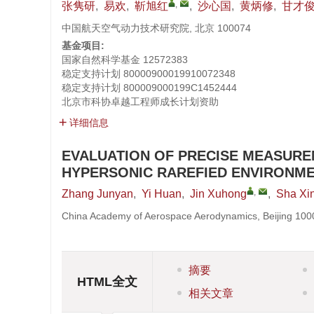
,
张隽研
,
易欢
,
靳旭红
,
沙心国
,
黄炳修
,
甘才
中国航天空气动力技术研究院, 北京 100074
基金项目:
国家自然科学基金
12572383
稳定支持计划
80000900019910072348
稳定支持计划
800009000199C1452444
北京市科协卓越工程师成长计划资助
详细信息
EVALUATION OF PRECISE MEASURE
HYPERSONIC RAREFIED ENVIRONM
,
Zhang Junyan
,
Yi Huan
,
Jin Xuhong
,
Sha Xi
China Academy of Aerospace Aerodynamics, Beijing 100
摘要
HTML全文
相关文章