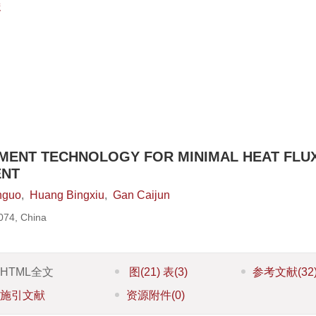
俊
MENT TECHNOLOGY FOR MINIMAL HEAT FLUX
ENT
nguo
,
Huang Bingxiu
,
Gan Caijun
074, China
HTML全文
图
(21)
表
(3)
参考文献
(32
施引文献
资源附件
(0)