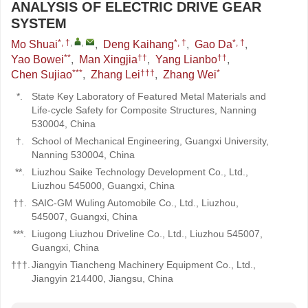
ANALYSIS OF ELECTRIC DRIVE GEAR
SYSTEM
*, †
,
,
*, †
*, †
Mo Shuai
,
Deng Kaihang
,
Gao Da
,
**
††
††
Yao Bowei
,
Man Xingjia
,
Yang Lianbo
,
***
†††
*
Chen Sujiao
,
Zhang Lei
,
Zhang Wei
*.
State Key Laboratory of Featured Metal Materials and
Life-cycle Safety for Composite Structures, Nanning
530004, China
†.
School of Mechanical Engineering, Guangxi University,
Nanning 530004, China
**.
Liuzhou Saike Technology Development Co., Ltd.,
Liuzhou 545000, Guangxi, China
††.
SAIC-GM Wuling Automobile Co., Ltd., Liuzhou,
545007, Guangxi, China
***.
Liugong Liuzhou Driveline Co., Ltd., Liuzhou 545007,
Guangxi, China
†††.
Jiangyin Tiancheng Machinery Equipment Co., Ltd.,
Jiangyin 214400, Jiangsu, China