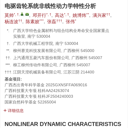
电驱齿轮系统非线性动力学特性分析
*, †
,
,
*, †
*, †
**
††
莫帅
,
邓开行
,
高达
,
姚博炜
,
满兴家
,
††
***
†††
*
杨连波
,
陈素姣
,
张磊
,
张伟
*.
广西大学特色金属材料与组合结构全寿命安全国家重点
实验室, 南宁 530004
†.
广西大学机械工程学院, 南宁 530004
**.
柳州赛克科技发展有限公司, 广西柳州 545000
††.
上汽通用五菱汽车股份有限公司, 广西柳州 545007
***.
柳工柳州传动件有限公司, 广西柳州 545007
†††.
江阴天澄机械装备有限公司, 江苏江阴 214400
基金项目:
广西杰出青年科学基金
2025GXNSFFA069016
广西科技重大专项
桂科AA24263074
广西科技重大专项
桂科JF2504240003
国家自然科学基金
52265004
详细信息
NONLINEAR DYNAMIC CHARACTERISTICS