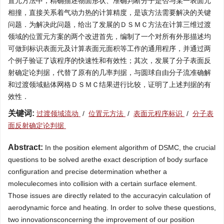
置元方法中，精确描述物面形状、准确判断分子是否与某一表面元
相撞，直接关系着气动力热的计算精度，是该方法需要解决的关键
问题．为解决此问题，给出了发展的ＤＳＭＣ方法在计算三维过渡
领域的位置元方案的两个改进首先，编制了一个对所有外形描述均
可做到标识表面元及计算表面元面积等工作的通用程序，并通过两
个例子验证了该程序的快速性和有效性；其次，发展了分子表面反
射确定论判据，代替了原有的几率判据，与圆球自由分子流准确解
和过渡领域贴体网格ＤＳＭＣ结果进行比较，证明了上述判据的有
效性．
关键词:
过渡领域流动
/
位置元方法
/
表面元程序标识
/
分子表
面反射确定论判据
Abstract:
In the position element algorithm of DSMC, the crucial
questions to be solved arethe exact description of body surface
configuration and precise determination whether a
moleculecomes into collision with a certain surface element.
Those issues are directly related to the accuracyin calculation of
aerodynamic force and heating. In order to solve these questions,
two innovationsconcerning the improvement of our position