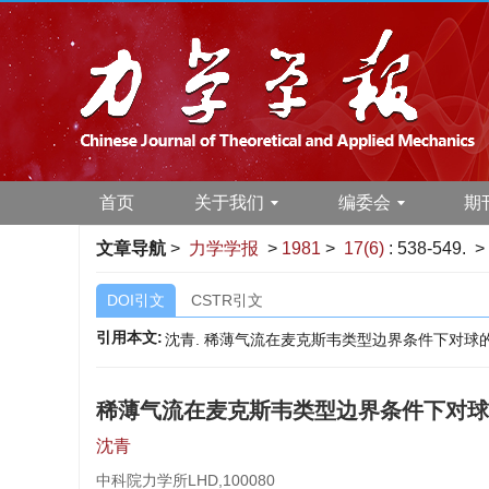
首页
关于我们
编委会
期
文章导航
>
力学学报
>
1981
>
17(6)
: 538-549.
> 
DOI引文
CSTR引文
引用本文:
沈青. 稀薄气流在麦克斯韦类型边界条件下对球的绕流[J]. 
稀薄气流在麦克斯韦类型边界条件下对球
沈青
中科院力学所LHD,100080