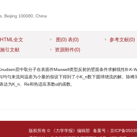
e, Beijing 100080, China
HTML全文
图
(0)
表
(0)
参考文献
(0)
施引文献
资源附件
(0)
nudsen层中取分子在表面作Maxwell类型反射的壁面条件求解线性B-K-
表面与均匀来流间温差为小量的假设下得到了小K_n数下圆球绕流的解。除稀
表达为K_n、Re和热适应系数α的函数。
版权所有 © 《力学学报》编辑部
备案号：
京ICP备0503