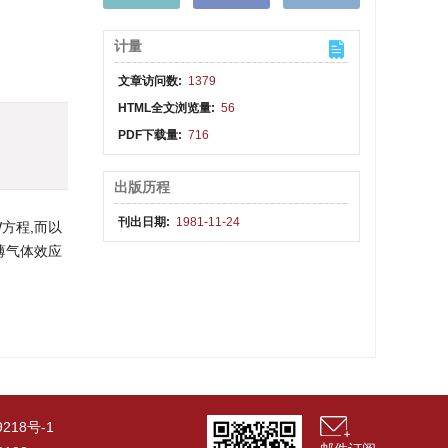
计量
文章访问数:
1379
HTML全文浏览量:
56
PDF下载量:
716
出版历程
刊出日期:
1981-11-24
W方程,而以
薄气体效应
9218号-1