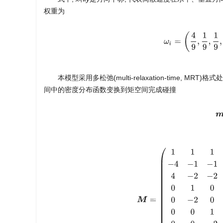
权重为
ω
i
=
(
4
9
,
1
9
,
1
9
,
本模型采用多松弛(multi-relaxation-time, MRT)
间中的密度分布函数变换到矩空间完成碰撞
M
=
(
1
1
1
1
1
1
1
1
1
−
4
−
1
−
1
−
1
−
1