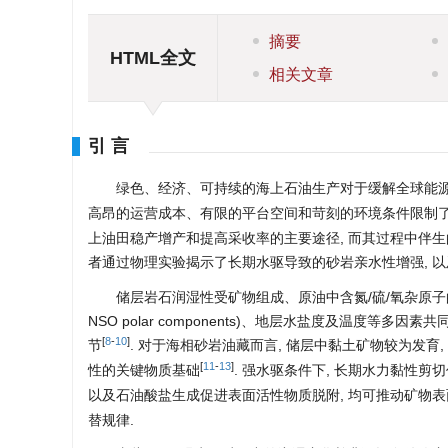
摘要
HTML全文
相关文章
引 言
绿色、经济、可持续的海上石油生产对于缓解全球能
高昂的运营成本、有限的平台空间和苛刻的环境条件限制
上油田稳产增产和提高采收率的主要途径, 而其过程中伴生
者通过物理实验揭示了长期水驱导致的砂岩亲水性增强, 
储层岩石润湿性受矿物组成、原油中含氮/硫/氧杂原子的大分子极性组分(nit
NSO polar components)、地层水盐度及温度
[
8
-
10
]
节
. 对于海相砂岩油藏而言, 储层中黏土矿物较为发育
[
11
-
13
]
性的关键物质基础
. 强水驱条件下, 长期水力黏性
以及石油酸盐生成促进表面活性物质脱附, 均可推动矿物
替规律.