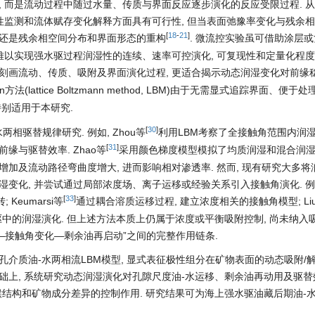
, 而是流动过程中随过水量、传质与界面反应逐步演化的反应受限过程. 
湿性监测和流体赋存变化解释方面具有可行性, 但当表面弛豫率变化与残余
[
18
-
21
]
变还是残余相空间分布和界面形态的重构
. 微流控实验虽可借助涂层
 难以实现强水驱过程润湿性的连续、速率可控演化, 可复现性和定量化程
同步刻画流动、传质、吸附及界面演化过程, 更适合揭示动态润湿变化对前缘
ann方法(lattice Boltzmann method, LBM)由于无需显式追踪界面、便
特别适用于本研究.
[
30
]
相驱替规律研究. 例如, Zhou等
利用LBM考察了全接触角范围内润
[
31
]
缘与驱替效率. Zhao等
采用颜色梯度模型模拟了均质润湿和混合润
加及流动路径弯曲度增大, 进而影响相对渗透率. 然而, 现有研究大多将
变化, 并尝试通过局部浓度场、离子运移或经验关系引入接触角演化. 例如,
[
33
]
eumarsi等
通过耦合溶质运移过程, 建立浓度相关的接触角模型; Li
驱中的润湿演化. 但上述方法本质上仍属于浓度或平衡吸附控制, 尚未纳入
吸—接触角变化—剩余油再启动”之间的完整作用链条.
介质油-水两相流LBM模型, 显式表征极性组分在矿物表面的动态吸附/解
础上, 系统研究动态润湿演化对孔隙尺度油-水运移、剩余油再动用及驱
喉结构和矿物成分差异的控制作用. 研究结果可为海上强水驱油藏后期油-