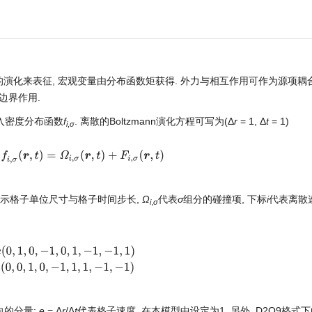
演化来表征, 宏观变量由分布函数矩获得. 外力与相互作用可作为源项耦
边界作用.
引入密度分布函数
f
. 离散的Boltzmann演化方程可写为(Δ
r
= 1, Δ
t
= 1)
i
,
σ
−
f
i
,
σ
(
r
,
t
)
=
Ω
i
,
σ
(
r
,
t
)
+
F
i
,
σ
(
r
,
t
)
示格子单位尺寸与格子时间步长,
Ω
代表
σ
组分的碰撞项, 下标
i
代表离散
i
,
σ
−
1
,
0
,
1
,
−
1
,
−
1
,
1
)
(
c
y
,
i
)
i
=
0
8
=
e
(
0
,
0
,
1
,
0
,
−
1
,
1
,
1
,
−
1
,
−
1
)
向的分量;
e
= Δ
r
/Δ
t
代表格子速度, 在本模型中设定为1. 另外, D2Q9格式