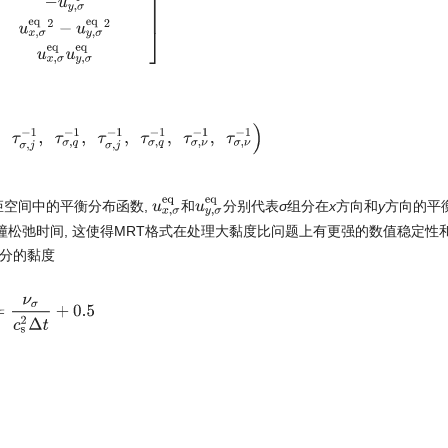
,
τ
σ
,
j
−
1
,
τ
σ
,
q
−
1
,
τ
σ
,
j
−
1
,
τ
σ
,
q
−
1
,
τ
σ
,
ν
−
1
,
τ
σ
,
ν
−
1
)
u
x
,
σ
e
q
u
y
,
σ
e
q
矩空间中的平衡分布函数,
和
分别代表
σ
组分在
x
方向和
y
方向的平
撞松弛时间, 这使得MRT格式在处理大黏度比问题上有更强的数值稳定性
组分的黏度
=
ν
σ
c
s
2
Δ
t
+
0.5