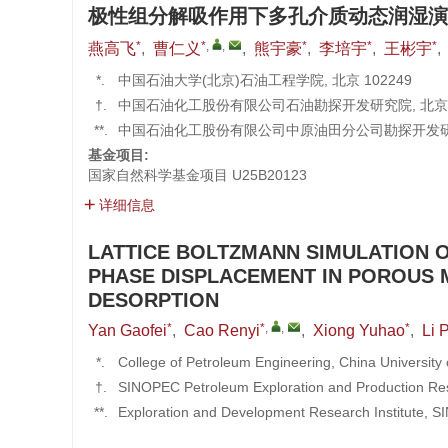
极性组分解吸作用下多孔介质动态润湿演化与
*
*
,
,
*
*
*
燕高飞
,
曹仁义
,
熊宇豪
,
李培宇
,
王彬宇
,
*.
中国石油大学(北京)石油工程学院, 北京 102249
†.
中国石油化工股份有限公司石油勘探开发研究院, 北京 1
**.
中国石油化工股份有限公司中原油田分公司勘探开发研究院
基金项目:
国家自然科学基金项目
U25B20123
详细信息
LATTICE BOLTZMANN SIMULATION O
PHASE DISPLACEMENT IN POROUS 
DESORPTION
*
*
,
,
*
Yan Gaofei
,
Cao Renyi
,
Xiong Yuhao
,
Li 
*.
College of Petroleum Engineering, China University 
†.
SINOPEC Petroleum Exploration and Production Rese
**.
Exploration and Development Research Institute,