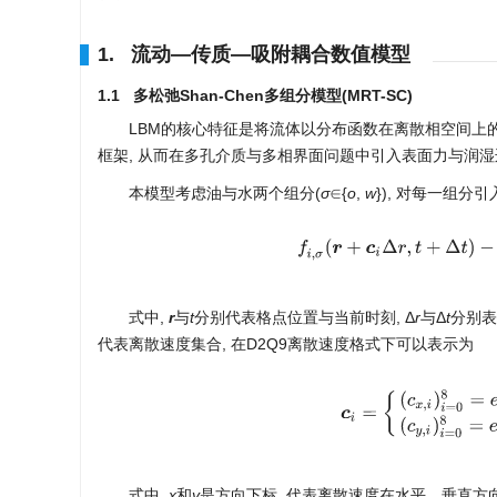
1. 流动—传质—吸附耦合数值模型
1.1 多松弛Shan-Chen多组分模型(MRT-SC)
LBM的核心特征是将流体以分布函数在离散相空间上的
框架, 从而在多孔介质与多相界面问题中引入表面力与润湿
本模型考虑油与水两个组分(
σ
∈{
o
,
w
}), 对每一组分
f
i
,
σ
(
r
+
c
i
Δ
r
,
t
+
Δ
t
)
式中,
r
与
t
分别代表格点位置与当前时刻, Δ
r
与Δ
t
分别表
代表离散速度集合, 在D2Q9离散速度格式下可以表示为
c
i
=
{
(
c
x
,
i
)
i
=
0
8
=
e
(
0
,
1
,
0
,
式中,
x
和
y
是方向下标, 代表离散速度在水平、垂直方