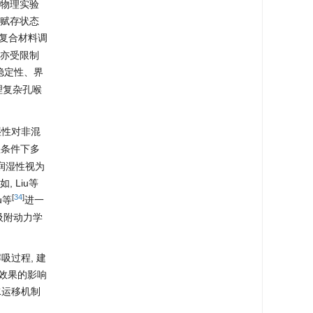
从物理实验
相赋存状态
或复合材料调
度亦受限制
稳定性、界
于处理复杂孔喉
湿性对非混
湿条件下多
润湿性视为
 Liu等
[
34
]
u等
进一
吸附动力学
吸过程, 建
替效果的影响
水运移机制