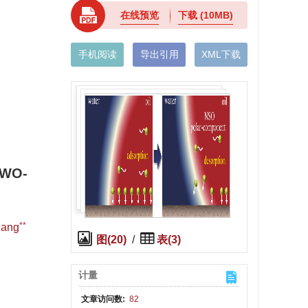
在线预览
下载
(10MB)
手机阅读
导出引用
XML下载
TWO-
**
iang
图(20)
/
表(3)
计量
文章访问数:
82