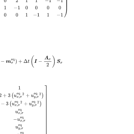
m
σ
−
m
σ
e
q
)
+
Δ
t
(
I
−
Λ
σ
2
)
S
σ
3
(
u
x
,
σ
eq
2
+
u
y
,
σ
eq
2
)
1
−
3
(
u
x
,
σ
eq
2
+
u
y
,
σ
eq
2
)
u
x
,
σ
eq
−
u
x
,
σ
eq
u
y
,
σ
eq
−
u
y
,
σ