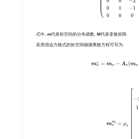
式中,
m
代表矩空间的分布函数,
M
代表变换矩阵.
采用强迫力格式的矩空间碰撞离散方程可写为
m
σ
∗
=
m
σ
−
Λ
σ
(
m
σ
e
q
=
ρ
σ
[
1
−
2
+