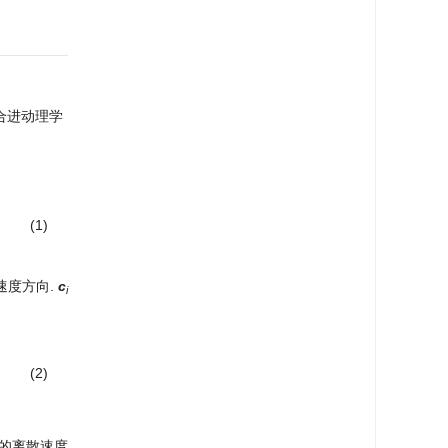
合进动理学
(1)
速度方向.
c
i
(2)
下的离散速度