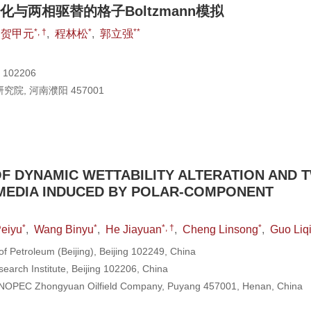
两相驱替的格子Boltzmann模拟
*, †
*
**
贺甲元
,
程林松
,
郭立强
02206
, 河南濮阳 457001
F DYNAMIC WETTABILITY ALTERATION AND 
MEDIA INDUCED BY POLAR-COMPONENT
*
*
*, †
*
Peiyu
,
Wang Binyu
,
He Jiayuan
,
Cheng Linsong
,
Guo Liq
of Petroleum (Beijing), Beijing 102249, China
arch Institute, Beijing 102206, China
 SINOPEC Zhongyuan Oilfield Company, Puyang 457001, Henan, China