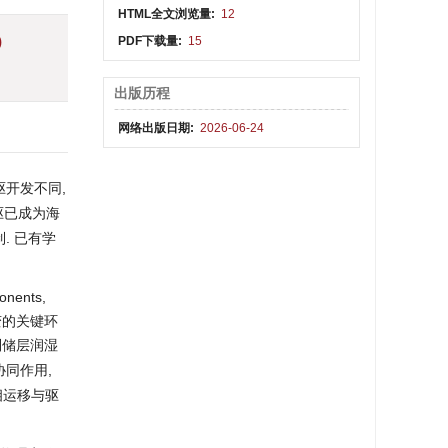
HTML全文浏览量:
12
)
PDF下载量:
15
出版历程
网络出版日期:
2026-06-24
驱开发不同,
驱已成为海
. 已有学
nents,
变的关键环
制储层润湿
协同作用,
相运移与驱