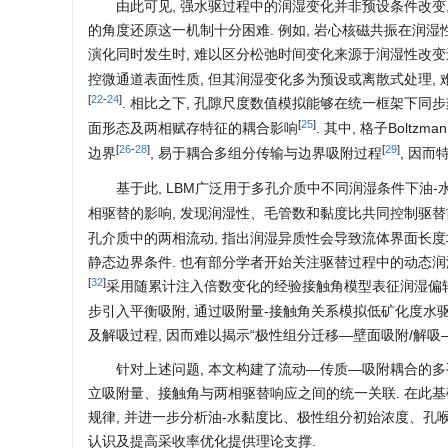
由此可见, 强水驱过程中的润湿变化并非预设条件改变
的角度还原这一机制十分困难. 例如, 岩心核磁共振在润
演化同时发生时, 难以区分松弛时间变化来源于润湿性改
控微通道表面性质, 但其润湿变化多为预设或离散式处理,
[
22
-
24
]
. 相比之下, 孔隙尺度数值模拟能够在统一框架下
[
25
]
面形态及两相赋存特征的耦合影响
. 其中, 格子Boltzm
[
26
-
28
]
[
29
]
边界
, 易于耦合多组分传输与边界吸附过程
, 因而
基于此, LBM广泛用于多孔介质中不同润湿条件下油-水两
相驱替的影响, 发现润湿性、毛管数和黏度比共同控制驱替前
孔介质中的两相流动, 指出润湿异质性会导致流体界面长度增
静态边界条件. 也有部分学者开始关注驱替过程中的动态润湿
[
32
]
采用随累计注入倍数变化的经验接触角模型表征润湿偏转; K
步引入平衡吸附, 通过吸附量-接触角关系模拟低矿化度水
及解吸过程, 因而难以揭示“极性组分迁移—壁面吸附/解
针对上述问题, 本文构建了流动—传质—吸附耦合的多孔
立吸附量、接触角与两相驱替响应之间的统一关联. 在此基
规律, 并进一步分析油-水黏度比、极性组分初始浓度、孔
认识及提高采收率优化提供理论支撑.