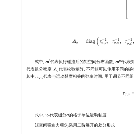
Λ
σ
=
diag
(
τ
σ
,
ρ
−
1
,
τ
σ
,
e
−
1
,
τ
σ
,
ζ
−
1
*
eq
式中,
m
代表执行碰撞后的矩空间分布函数,
m
代表
代表组分密度,
Λ
代表松弛矩阵, 不同矩可以使用不同的碰
σ
其中,
τ
代表与运动黏度相关的弛豫时间, 用于调节不同
σ
,
ν
τ
σ
,
ν
式中,
ν
代表组分
σ
的格子单位运动黏度.
σ
矩空间强迫力项
S
采用二阶展开的差分形式
σ