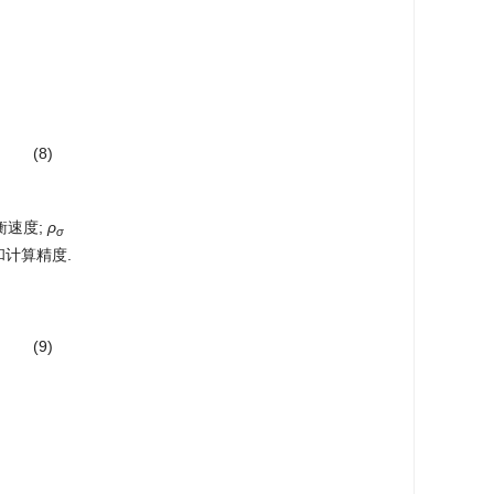
(8)
衡速度;
ρ
σ
和计算精度.
(9)