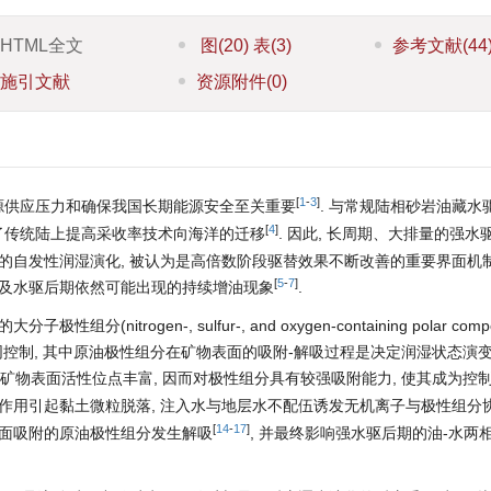
HTML全文
图
(20)
表
(3)
参考文献
(44
施引文献
资源附件
(0)
[
1
-
3
]
源供应压力和确保我国长期能源安全至关重要
. 与常规陆相砂岩油藏水
[
4
]
了传统陆上提高采收率技术向海洋的迁移
. 因此, 长周期、大排量的强水
的自发性润湿演化, 被认为是高倍数阶段驱替效果不断改善的重要界面机制
[
5
-
7
]
以及水驱后期依然可能出现的持续增油现象
.
rogen-, sulfur-, and oxygen-containing polar compo
等多因素共同控制, 其中原油极性组分在矿物表面的吸附-解吸过程是决定润湿状态演
, 矿物表面活性位点丰富, 因而对极性组分具有较强吸附能力, 使其成为控
剪切作用引起黏土微粒脱落, 注入水与地层水不配伍诱发无机离子与极性组分
[
14
-
17
]
表面吸附的原油极性组分发生解吸
, 并最终影响强水驱后期的油-水两